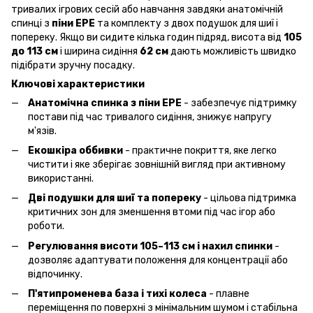
тривалих ігрових сесій або навчання завдяки анатомічній
спинці з
піни EPE
та комплекту з двох подушок для шиї і
попереку. Якщо ви сидите кілька годин підряд, висота від
105
до 113 см
і ширина сидіння
62 см
дають можливість швидко
підібрати зручну посадку.
Ключові характеристики
Анатомічна спинка з піни EPE
- забезпечує підтримку
постави під час тривалого сидіння, знижує напругу
м'язів.
Екошкіра оббивки
- практичне покриття, яке легко
чистити і яке зберігає зовнішній вигляд при активному
використанні.
Дві подушки для шиї та попереку
- цільова підтримка
критичних зон для зменшення втоми під час ігор або
роботи.
Регулювання висоти 105–113 см і нахил спинки
-
дозволяє адаптувати положення для концентрації або
відпочинку.
П'ятипроменева база і тихі колеса
- плавне
переміщення по поверхні з мінімальним шумом і стабільна