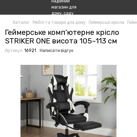
Каталог
Меблі та товари для дому
Геймерські крісла
Гейм
Геймерське комп'ютерне крісло
STRIKER ONE висота 105–113 см
Артикул:
16921
Написати відгук