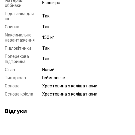
Матеріал
Екошкіра
оббивки
Підставка для
Так
ніг
Спинка
Так
Максимальне
150 кг
навантаження
Підлокітники
Так
Поперекова
Так
підтримка
Стан
Новий
Тип крісла
Геймерське
Основа
Хрестовина з коліщатками
Основа крісла
Хрестовина з коліщатками
Відгуки