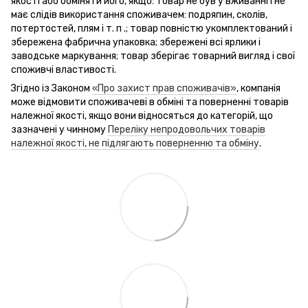
якості або обміняти його, якщо: товар не був у вживанні і не
має слідів використання споживачем: подряпин, сколів,
потертостей, плям і т. п .; товар повністю укомплектований і
збережена фабрична упаковка; збережені всі ярлики і
заводське маркування; товар зберігає товарний вигляд і свої
споживчі властивості.
Згідно із Законом
«Про захист прав споживачів»
, компанія
може відмовити споживачеві в обміні та поверненні товарів
належної якості, якщо вони відносяться до категорій, що
зазначені у чинному
Переліку непродовольчих товарів
належної якості, не підлягають поверненню та обміну
.