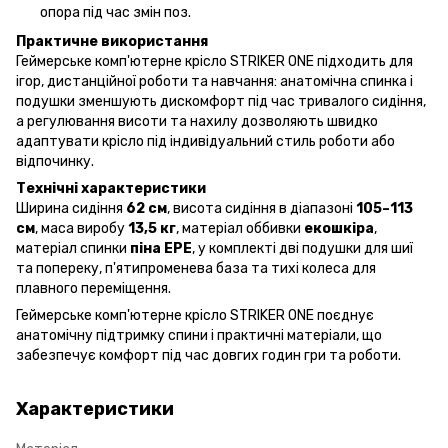
опора під час змін поз.
Практичне використання
Геймерське комп'ютерне крісло STRIKER ONE підходить для
ігор, дистанційної роботи та навчання: анатомічна спинка і
подушки зменшують дискомфорт під час тривалого сидіння,
а регулювання висоти та нахилу дозволяють швидко
адаптувати крісло під індивідуальний стиль роботи або
відпочинку.
Технічні характеристики
Ширина сидіння
62 см
, висота сидіння в діапазоні
105–113
см
, маса виробу
13,5 кг
, матеріал оббивки
екошкіра
,
матеріал спинки
піна EPE
, у комплекті дві подушки для шиї
та попереку, п'ятипроменева база та тихі колеса для
плавного переміщення.
Геймерське комп'ютерне крісло STRIKER ONE поєднує
анатомічну підтримку спини і практичні матеріали, що
забезпечує комфорт під час довгих годин гри та роботи.
Характеристики