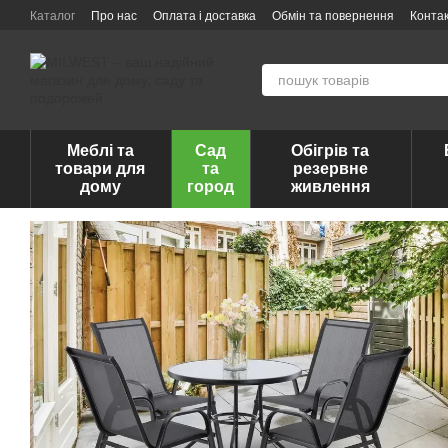
Перейти до основного контенту
Каталог
Про нас
Оплата і доставка
Обмін та повернення
Конта
Меблі та
Сад
Обігрів та
товари для
та
резервне
дому
город
живлення