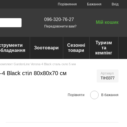
Порівняння
Бажання
Вхід
096-320-76-27
Мій кошик
Передзвонити вам?
Туризм
струменти
Сезонні
Зоотовари
та
обладнання
товари
кемпінг
комплект GardenLine Verona-4 Black сталь скло 5 мм
4 Black стіл 80х80х70 см
Артикул
TIH3377
Порівняти
В бажання