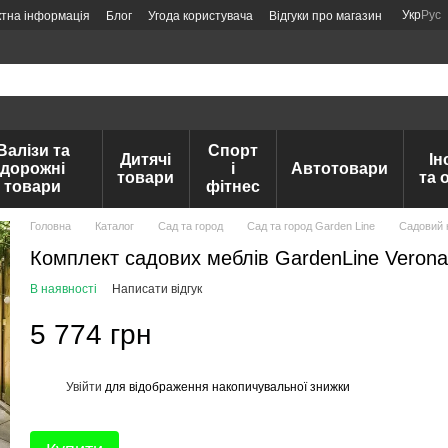
Укр
Рус
ктна інформація
Блог
Угода користувача
Відгуки про магазин
Валізи та
Спорт
Дитячі
Ін
дорожні
і
Автотовари
товари
та 
товари
фітнес
Головна
Каталог
Сад та город
Сад та город Garden Line
Садовий 
Комплект садових меблів GardenLine Verona-
В наявності
Написати відгук
5 774 грн
Увійти
для відображення накопичувальної знижки
%