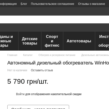
 информация
Блог
Пользовательское соглашение
Отзывы о магазине
даны и
Спорт
Инс
Детские
ожные
и
Автотовары
товары
вары
фитнес
обор
Главная
Каталог
Обогрев и резервное питание
Дизельные автономны
Автономный дизельный обогреватель WinHot
Нет в наличии
Оставить отзыв
5 790 грн/шт.
Войти
для отображения накопительной скидки
%