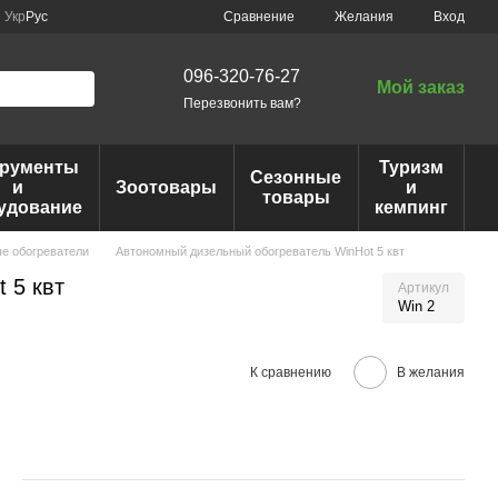
Сравнение
Укр
Рус
Желания
Вход
096-320-76-27
Мой заказ
Перезвонить вам?
трументы
Туризм
Сезонные
и
Зоотовары
и
товары
удование
кемпинг
е обогреватели
Автономный дизельный обогреватель WinHot 5 квт
 5 квт
Артикул
Win 2
К сравнению
В желания