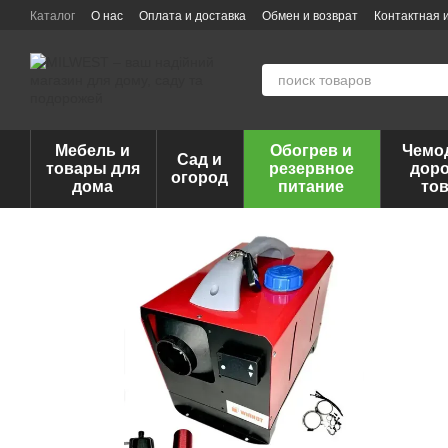
Перейти к основному контенту
Каталог
О нас
Оплата и доставка
Обмен и возврат
Контактная
Мебель и
Обогрев и
Чемо
Сад и
товары для
резервное
дор
огород
дома
питание
то