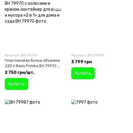
Артикул: BH 79970
Артикул: BH 79989
Пластиковая бочка объемом
3 799 грн
220 л Bass Polska BH 79970 с
колесами и краном,
2 750 грн/шт.
Купить
контейнер для воды и
мусора «2 в 1» для дома и
Купить
сада