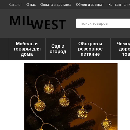
Перейти к основному контенту
Каталог
О нас
Оплата и доставка
Обмен и возврат
Контактная
Мебель и
Обогрев и
Чемо
Сад и
товары для
резервное
дор
огород
дома
питание
то