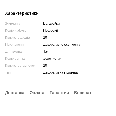
Характеристики
Живлення
Батарейки
Колір кабелю
Прозорий
Кількість діодів
10
Призначення
Декоративне освітлення
Для вулиці
Так
Колір світла
Золотистий
Кількість лампочок
10
Тип
Декоративна гірлянда
Доставка
Оплата
Гарантия
Возврат