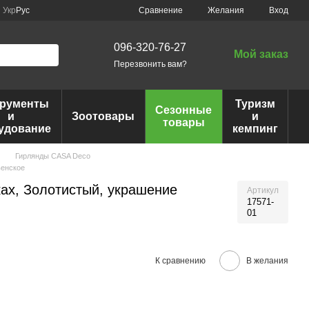
Сравнение
Укр
Рус
Желания
Вход
096-320-76-27
Мой заказ
Перезвонить вам?
трументы
Туризм
Сезонные
и
Зоотовары
и
товары
удование
кемпинг
Гирлянды CASA Deco
венское
ах, Золотистый, украшение
Артикул
17571-
01
К сравнению
В желания