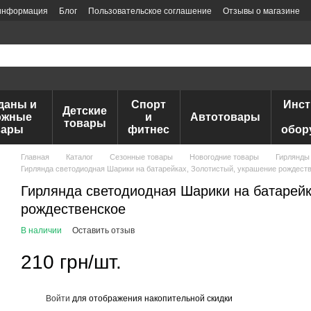
 информация
Блог
Пользовательское соглашение
Отзывы о магазине
даны и
Спорт
Инс
Детские
ожные
и
Автотовары
товары
вары
фитнес
обор
Главная
Каталог
Сезонные товары
Новогодние товары
Гирлянды
Гирлянда светодиодная Шарики на батарейках, Золотистый, украшение рождест
Гирлянда светодиодная Шарики на батарейк
рождественское
В наличии
Оставить отзыв
210 грн/шт.
Войти
для отображения накопительной скидки
%