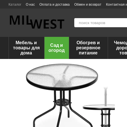
Перейти к основному контенту
Каталог
О нас
Оплата и доставка
Обмен и возврат
Контактная
Мебель и
Обогрев и
Чемо
Сад и
товары для
резервное
дор
огород
дома
питание
то