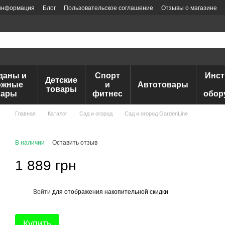
 информация
Блог
Пользовательское соглашение
Отзывы о магазине
даны и
Спорт
Инс
Детские
ожные
и
Автотовары
товары
вары
фитнес
обор
Главная
Каталог
Сад и огород
Сад и огород GardenLine
В наличии
Оставить отзыв
1 889 грн
Войти
для отображения накопительной скидки
%
Купить