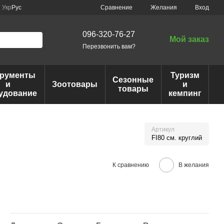
Сравнение
Укр
Рус
Желания
Вход
096-320-76-27
Мой заказ
Перезвонить вам?
трументы
Туризм
Сезонные
и
Зоотовары
и
товары
удование
кемпинг
Артикул
FI80 см. круглий
К сравнению
В желания