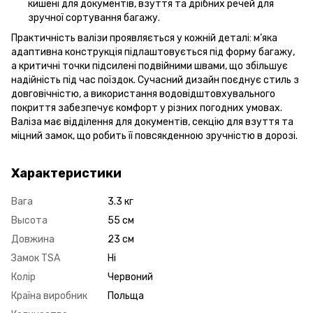
кишені для документів, взуття та дрібних речей для
зручної сортування багажу.
Практичність валізи проявляється у кожній деталі: м’яка
адаптивна конструкція підлаштовується під форму багажу,
а критичні точки підсилені подвійними швами, що збільшує
надійність під час поїздок. Сучасний дизайн поєднує стиль з
довговічністю, а використання водовідштовхувального
покриття забезпечує комфорт у різних погодних умовах.
Валіза має відділення для документів, секцію для взуття та
міцний замок, що робить її повсякденною зручністю в дорозі.
Характеристики
Вага
3.3 кг
Высота
55 см
Довжина
23 см
Замок TSA
Ні
Колір
Червоний
Країна виробник
Польща