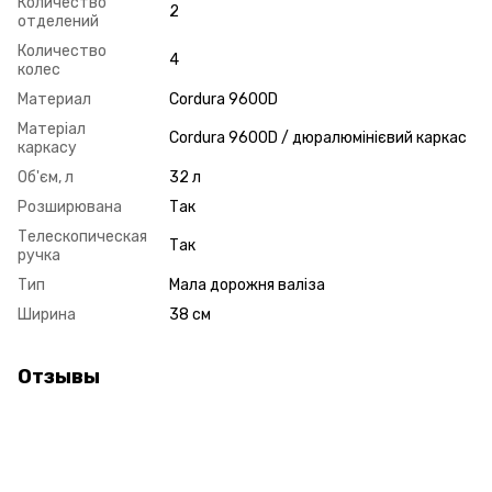
Количество
2
отделений
Количество
4
колес
Материал
Cordura 9600D
Матеріал
Cordura 9600D / дюралюмінієвий каркас
каркасу
Об'єм, л
32 л
Розширювана
Так
Телескопическая
Так
ручка
Тип
Мала дорожня валіза
Ширина
38 см
Отзывы