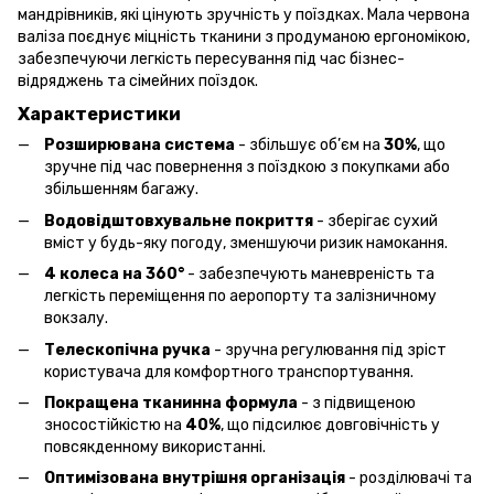
мандрівників, які цінують зручність у поїздках. Мала червона
валіза поєднує міцність тканини з продуманою ергономікою,
забезпечуючи легкість пересування під час бізнес-
відряджень та сімейних поїздок.
Характеристики
Розширювана система
- збільшує об’єм на
30%
, що
зручне під час повернення з поїздкою з покупками або
збільшенням багажу.
Водовідштовхувальне покриття
- зберігає сухий
вміст у будь-яку погоду, зменшуючи ризик намокання.
4 колеса на 360°
- забезпечують маневреність та
легкість переміщення по аеропорту та залізничному
вокзалу.
Телескопічна ручка
- зручна регулювання під зріст
користувача для комфортного транспортування.
Покращена тканинна формула
- з підвищеною
зносостійкістю на
40%
, що підсилює довговічність у
повсякденному використанні.
Оптимізована внутрішня організація
- розділювачі та