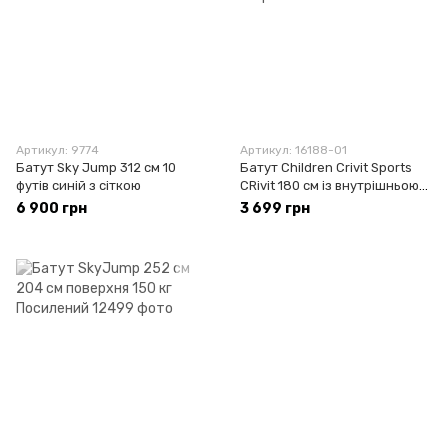
Артикул: 9774
Артикул: 16188-01
Батут Sky Jump 312 см 10
Батут Children Crivit Sports
футів синій з сіткою
CRivit 180 см із внутрішньою
сіткою
6 900 грн
3 699 грн