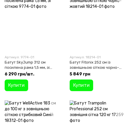
Артикул: 9774-01
Артикул: 18214-01
Батут SkyJump 312 см
Батут Fitonix 252 см із
посилена рама 1,5 мм, зі
зовнішньою сіткою чорно-
сіткою
жовтий
6 290 грн/шт.
5 849 грн
Купити
Купити