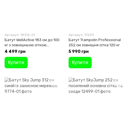
Артикул: 18312-01
Артикул: 17259
Батут WellActive 183 см до 100
Батут Trampolin Professional
кг з зовнішньою сіткою
252 см зовнішня сітка 120 кг
стрибковий Синій
4 499 грн
5 990 грн
Купити
Купити