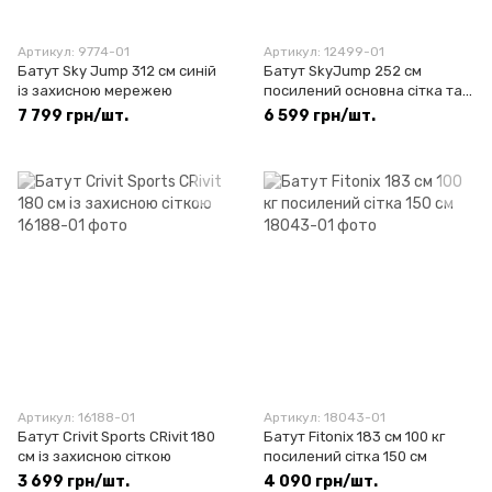
Артикул: 9774-01
Артикул: 12499-01
Батут Sky Jump 312 см синій
Батут SkyJump 252 см
із захисною мережею
посилений основна сітка та
сходи
7 799 грн/шт.
6 599 грн/шт.
Артикул: 16188-01
Артикул: 18043-01
Батут Crivit Sports CRivit 180
Батут Fitonix 183 см 100 кг
см із захисною сіткою
посилений сітка 150 см
3 699 грн/шт.
4 090 грн/шт.