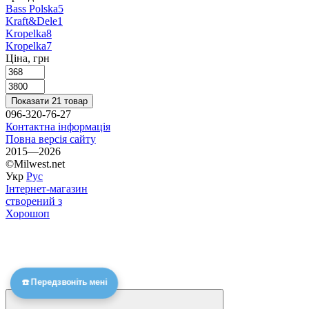
Bass Polska
5
Kraft&Dele
1
Krоpelka
8
Kropelka
7
Ціна, грн
Показати 21 товар
096-320-76-27
Контактна інформація
Повна версія сайту
2015—2026
©Milwest.net
Укр
Рус
Інтернет-магазин
створений з
Хорошоп
☎️ Передзвоніть мені