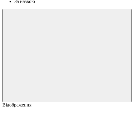
За назвою
Відображення