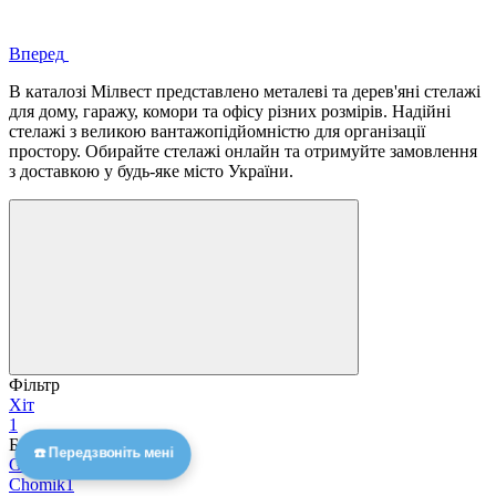
Вперед
В каталозі Мілвест представлено металеві та дерев'яні стелажі
для дому, гаражу, комори та офісу різних розмірів. Надійні
стелажі з великою вантажопідйомністю для організації
простору. Обирайте стелажі онлайн та отримуйте замовлення
з доставкою у будь-яке місто України.
Фільтр
Хіт
1
Бренд
☎️ Передзвоніть мені
Garden Line
6
Chomik
1