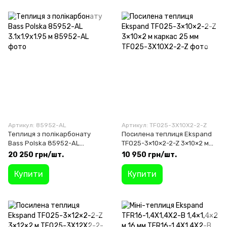
Артикул: 85952-AL
Артикул: TFO25-3X10X2-2-Z
Теплиця з полікарбонату
Посилена теплиця Ekspand
Bass Polska 85952-AL
TFO25-3×10×2-2-Z 3×10×2 м
3.1х1.9х1.95 м
каркас 25 мм
20 250 грн/шт.
10 950 грн/шт.
Купити
Купити