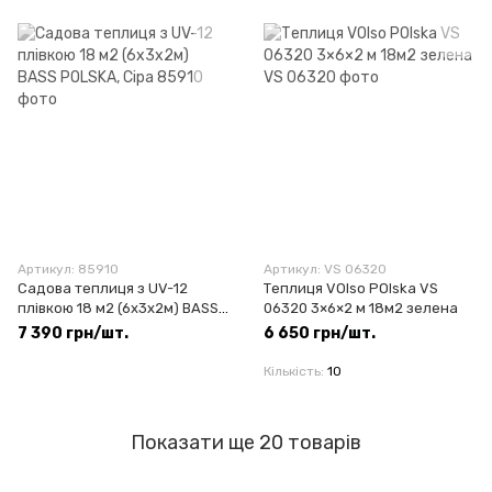
Артикул: 85910
Артикул: VS 06320
Садова теплиця з UV-12
Теплиця VOlso POlska VS
плівкою 18 м2 (6х3х2м) BASS
06320 3×6×2 м 18м2 зелена
POLSKA, Сіра
7 390 грн/шт.
6 650 грн/шт.
Кількість
10
Показати ще 20 товарів