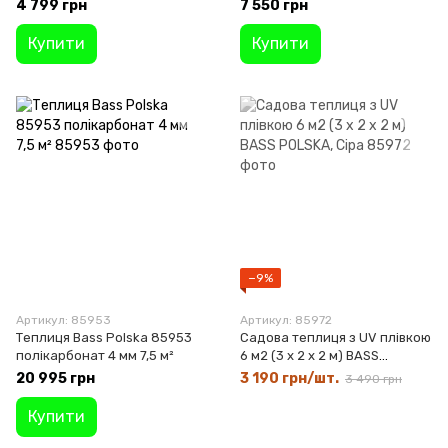
4 799 грн
7 550 грн
Купити
Купити
−9%
Артикул: 85953
Артикул: 85972
Теплиця Bass Polska 85953
Садова теплиця з UV плівкою
полікарбонат 4 мм 7,5 м²
6 м2 (3 х 2 х 2 м) BASS
POLSKA, Сіра
20 995 грн
3 190 грн/шт.
3 490 грн
Купити