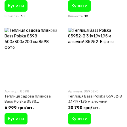
Купити
Купити
Кількість
10
Кількість
10
Артикул: 8598
Артикул: 85952-B
Теплиця садова плівкова
Теплиця Bass Polska 85952-B
Bass Polska 8598
3.1×1.9×1.95 м алюміній
600×300×200 см
6 999 грн/шт.
20 790 грн/шт.
Купити
Купити