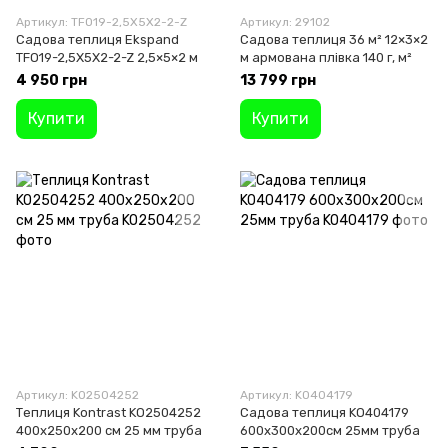
Артикул: TFO19-2,5X5X2-2-Z
Артикул: 29102
Садова теплиця Ekspand
Садова теплиця 36 м² 12×3×2
TFO19-2,5X5X2-2-Z 2,5×5×2 м
м армована плівка 140 г, м²
4 950 грн
13 799 грн
Купити
Купити
Артикул: KO2504252
Артикул: KO404179
Теплиця Kontrast KO2504252
Садова теплиця KO404179
400x250x200 см 25 мм труба
600x300x200см 25мм труба