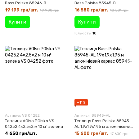
Bass Polska 85946-B
Bass Polska 85945-B
2.5х1.9х1.95 м, алюмінієвий
1.9×1.9×1.95 м
19 199 грн/шт.
16 580 грн/шт.
19 900 грн
18 581 грн
каркас
Купити
Купити
Кількість
10
−11%
Артикул: VS 04252
Артикул: 85945-AL
Теплиця VOlso POlska VS
Теплиця Bass Polska 85945-
04252 4×2.5×2 м 10 м² зелена
AL 1.9х1.9х1.95 м алюмінієвий
каркас
4 650 грн/шт.
15 600 грн/шт.
17 600 грн