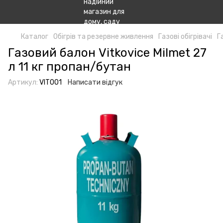
Каталог
Обігрів та резервне живлення
Газові обігрівачі
Г
Газовий балон Vitkovice Milmet 27
л 11 кг пропан/бутан
Артикул:
VIT001
Написати відгук