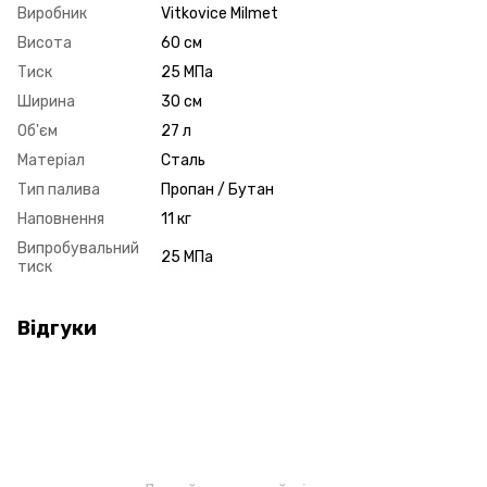
Виробник
Vitkovice Milmet
Висота
60 см
Тиск
25 МПа
Ширина
30 см
Об'єм
27 л
Матеріал
Сталь
Тип палива
Пропан / Бутан
Наповнення
11 кг
Випробувальний
25 МПа
тиск
Відгуки