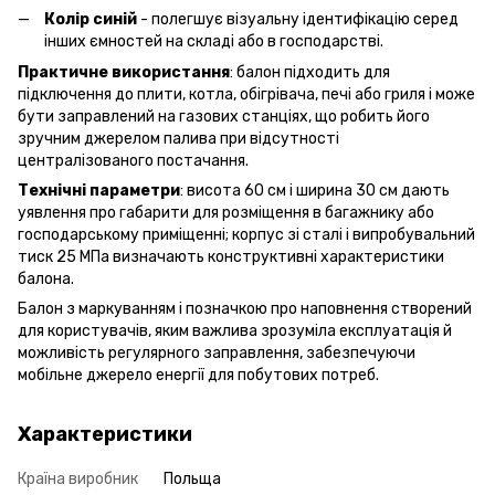
Колір синій
- полегшує візуальну ідентифікацію серед
інших ємностей на складі або в господарстві.
Практичне використання
: балон підходить для
підключення до плити, котла, обігрівача, печі або гриля і може
бути заправлений на газових станціях, що робить його
зручним джерелом палива при відсутності
централізованого постачання.
Технічні параметри
: висота 60 см і ширина 30 см дають
уявлення про габарити для розміщення в багажнику або
господарському приміщенні; корпус зі сталі і випробувальний
тиск 25 МПа визначають конструктивні характеристики
балона.
Балон з маркуванням і позначкою про наповнення створений
для користувачів, яким важлива зрозуміла експлуатація й
можливість регулярного заправлення, забезпечуючи
мобільне джерело енергії для побутових потреб.
Характеристики
Країна виробник
Польща