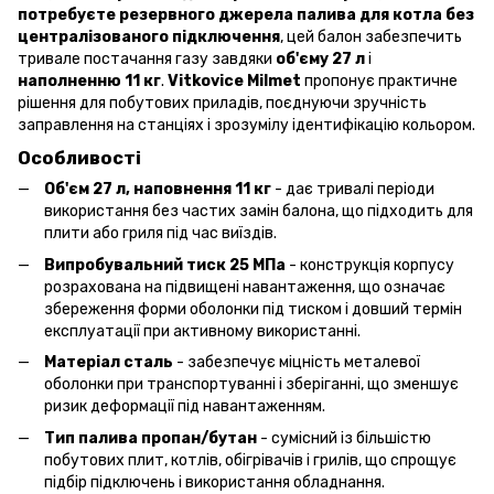
потребуєте резервного джерела палива для котла без
централізованого підключення
, цей балон забезпечить
тривале постачання газу завдяки
об'єму 27 л
і
наполненню 11 кг
.
Vitkovice Milmet
пропонує практичне
рішення для побутових приладів, поєднуючи зручність
заправлення на станціях і зрозумілу ідентифікацію кольором.
Особливості
Об'єм 27 л, наповнення 11 кг
- дає тривалі періоди
використання без частих замін балона, що підходить для
плити або гриля під час виїздів.
Випробувальний тиск 25 МПа
- конструкція корпусу
розрахована на підвищені навантаження, що означає
збереження форми оболонки під тиском і довший термін
експлуатації при активному використанні.
Матеріал сталь
- забезпечує міцність металевої
оболонки при транспортуванні і зберіганні, що зменшує
ризик деформації під навантаженням.
Тип палива пропан/бутан
- сумісний із більшістю
побутових плит, котлів, обігрівачів і грилів, що спрощує
підбір підключень і використання обладнання.