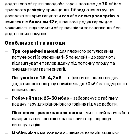
додатково обігріти склад або гараж площею до
70 м²
без
тривалого розігріву приміщення. Гібридна конструкція
дозволяє використовувати
газ
або
електроенергію
, а
комплект із
балоном 12 л
, шлангом і редуктором дає
можливість підключити обігрівач після встановлення без
додаткових покупок.
Особливості та вигоди
Три керамічні панелі
для плавного регулювання
потужності (включення 1–3 панелей) - дозволяють
підлаштувати тепловіддачу під поточну площу та
зменшити витрати енергії.
Потужність 1,5–4,2 кВт
- ефективне опалення для
додаткового прогріву приміщень до 70 м² без надмірного
споживання.
Робочий тиск 23–30 мбар
- забезпечує стабільну
подачу газу для рівномірного горіння під час роботи.
Пієзоелектричне запалювання
- миттєвий запуск без
використання зовнішніх запальників, що спрощує
експлуатацію.
Мобільність на колесах
- швидке переміщення між