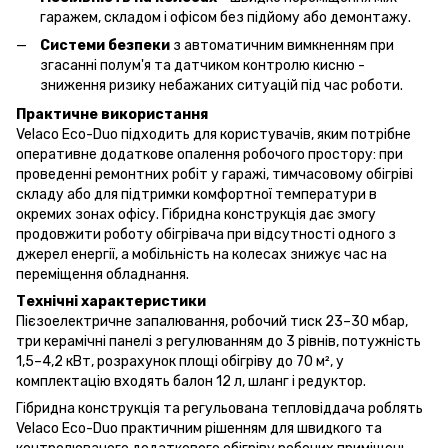
гаражем, складом і офісом без підйому або демонтажу.
Системи безпеки
з автоматичним вимкненням при
згасанні полум'я та датчиком контролю кисню -
зниження ризику небажаних ситуацій під час роботи.
Практичне використання
Velaco Eco-Duo підходить для користувачів, яким потрібне
оперативне додаткове опалення робочого простору: при
проведенні ремонтних робіт у гаражі, тимчасовому обігріві
складу або для підтримки комфортної температури в
окремих зонах офісу. Гібридна конструкція дає змогу
продовжити роботу обігрівача при відсутності одного з
джерел енергії, а мобільність на колесах знижує час на
переміщення обладнання.
Технічні характеристики
Пієзоелектричне запалювання, робочий тиск 23–30 мбар,
три керамічні панелі з регулюванням до 3 рівнів, потужність
1,5–4,2 кВт, розрахунок площі обігріву до 70 м², у
комплектацію входять балон 12 л, шланг і редуктор.
Гібридна конструкція та регульована тепловіддача роблять
Velaco Eco-Duo практичним рішенням для швидкого та