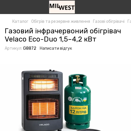
Каталог
Обігрів та резервне живлення
Газові обігрівачі
Г
Газовий інфрачервоний обігрівач
Velaco Eco-Duo 1,5–4,2 кВт
Артикул:
G8872
Написати відгук