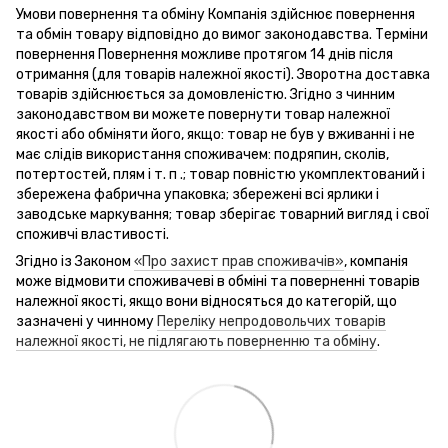
Умови повернення та обміну Компанія здійснює повернення
та обмін товару відповідно до вимог законодавства. Терміни
повернення Повернення можливе протягом 14 днів після
отримання (для товарів належної якості). Зворотна доставка
товарів здійснюється за домовленістю. Згідно з чинним
законодавством ви можете повернути товар належної
якості або обміняти його, якщо: товар не був у вживанні і не
має слідів використання споживачем: подряпин, сколів,
потертостей, плям і т. п .; товар повністю укомплектований і
збережена фабрична упаковка; збережені всі ярлики і
заводське маркування; товар зберігає товарний вигляд і свої
споживчі властивості.
Згідно із Законом
«Про захист прав споживачів»
, компанія
може відмовити споживачеві в обміні та поверненні товарів
належної якості, якщо вони відносяться до категорій, що
зазначені у чинному
Переліку непродовольчих товарів
належної якості, не підлягають поверненню та обміну
.