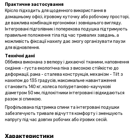
Практичне застосування
Крісло підходить для щоденного використання в
домашньому офісі, ігровому куточку або робочому просторі,
де важлива комбінація ергономіки і зовнішнього вигляду.
Інтегровані підголівник і поперекова подушка підтримують
правильне положення тіла під час тривалих завдань, а
можливість фіксації нахилу дає змогу організувати паузи
для відновлення.
Технічні дані
Оббивка виконана з велюру і дихаючої тканини, наповнення
сидіння - густа екологічна піна з високою стійкістю до
деформації, рама - сталева конструкція, механізм - Tilt з
нахилом до 135 градусів, максимальне навантаження
становить 140 кг, колеса поліуретаново-каучукові
діаметром 50 мм, підлокітники інтегровані і відкидаються
разом зі спинкою.
Профільована підтримка спини та інтегровані подушки
забезпечують тривале відчуття комфорту і зменшують
напругу під час довгих робочих або ігрових сесій.
Характеристики