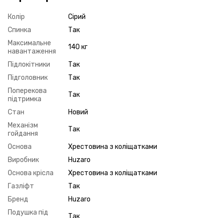
Колір
Сірий
Спинка
Так
Максимальне
140 кг
навантаження
Підлокітники
Так
Підголовник
Так
Поперекова
Так
підтримка
Стан
Новий
Механізм
Так
гойдання
Основа
Хрестовина з коліщатками
Виробник
Huzaro
Основа крісла
Хрестовина з коліщатками
Газліфт
Так
Бренд
Huzaro
Подушка під
Так