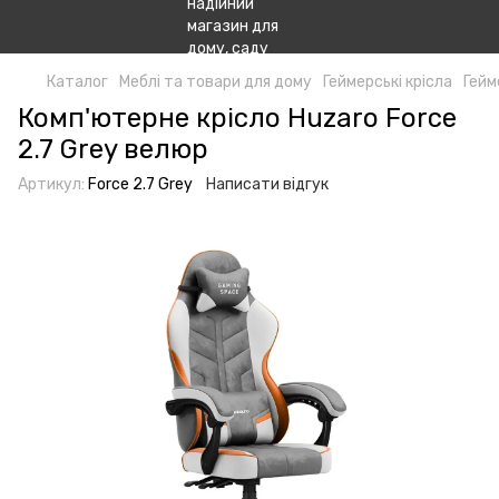
Каталог
Меблі та товари для дому
Геймерські крісла
Гейм
Комп'ютерне крісло Huzaro Force
2.7 Grey велюр
Артикул:
Force 2.7 Grey
Написати відгук