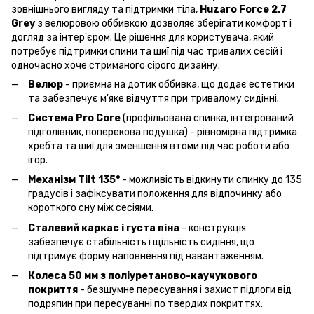
зовнішнього вигляду та підтримки тіла,
Huzaro Force 2.7
Grey
з велюровою оббивкою дозволяє зберігати комфорт і
догляд за інтер'єром. Це рішення для користувача, який
потребує підтримки спини та шиї під час тривалих сесій і
одночасно хоче стриманого сірого дизайну.
Велюр
- приємна на дотик оббивка, що додає естетики
та забезпечує м'яке відчуття при тривалому сидінні.
Система Pro Core
(профільована спинка, інтегрований
підголівник, поперекова подушка) - рівномірна підтримка
хребта та шиї для зменшення втоми під час роботи або
ігор.
Механізм Tilt 135°
- можливість відкинути спинку до 135
градусів і зафіксувати положення для відпочинку або
короткого сну між сесіями.
Сталевий каркас і густа піна
- конструкція
забезпечує стабільність і щільність сидіння, що
підтримує форму наповнення під навантаженням.
Колеса 50 мм з поліуретаново-каучукового
покриття
- безшумне пересування і захист підлоги від
подряпин при пересуванні по твердих покриттях.