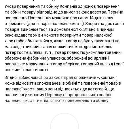
Умови повернення та обміну Компанія здійснює повернення
та обмін товару відповідно до вимог законодавства. Терміни
повернення Повернення можливе протягом 14 днів після
отримання (для товарів належної якості). Зворотна доставка
товарів здійснюється за домовленістю. Згідно з чинним
законодавством ви можете повернути товар належної
якості або обміняти його, якщо: товар не був у вживанні і не
має слідів використання споживачем: подряпин, сколів,
потертостей, плям і т. п .; товар повністю укомплектований і
збережена фабрична упаковка; збережені всі ярлики і
заводське маркування; товар зберігає товарний вигляд і свої
споживчі властивості.
Згідно із Законом
«Про захист прав споживачів»
, компанія
може відмовити споживачеві в обміні та поверненні товарів
належної якості, якщо вони відносяться до категорій, що
зазначені у чинному
Переліку непродовольчих товарів
належної якості, не підлягають поверненню та обміну
.