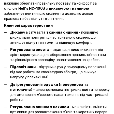
важливо зберігати правильну поставу та комфорт за
столом;
Hell’s HC-1003
з
дихаючою тканиною
забезпечує вентиляцію сидіння та дозволяє довше
працювати без відчуття спітніння.
Ключові характеристики
Дихаюча сітчаста тканина сидіння
- покращує
циркуляцію повітря під час тривалого сидіння, що
зменшує відчуття втоми та підвищує комфорт.
Регульована висота
- адаптація висоти сидіння під
зріст користувача для збереження правильної постави
та рівномірного розподілу навантаження на хребет.
Підлокітники
- підтримка рук у природному положенні
під час роботи за клавіатурою або гри, що знижує
напругу у плечах і шиї.
Дві регульовані подушки (поперекова та
потилична)
- цілеспрямована підтримка шиї та попереку
для зменшення м'язового навантаження під час тривалої
роботи.
Регульована спинка з нахилом
- можливість змінити
кут спини для розвантаження м'язів та коротких перерв