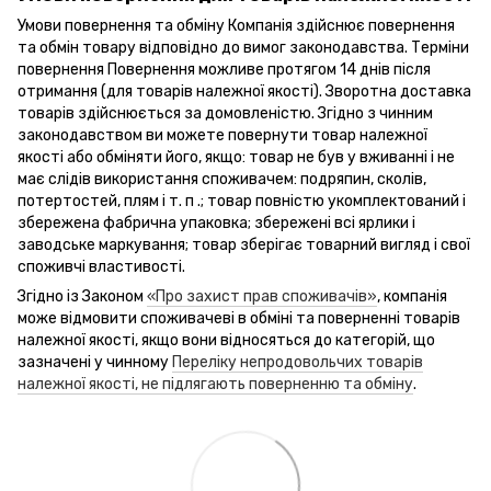
Умови повернення та обміну Компанія здійснює повернення
та обмін товару відповідно до вимог законодавства. Терміни
повернення Повернення можливе протягом 14 днів після
отримання (для товарів належної якості). Зворотна доставка
товарів здійснюється за домовленістю. Згідно з чинним
законодавством ви можете повернути товар належної
якості або обміняти його, якщо: товар не був у вживанні і не
має слідів використання споживачем: подряпин, сколів,
потертостей, плям і т. п .; товар повністю укомплектований і
збережена фабрична упаковка; збережені всі ярлики і
заводське маркування; товар зберігає товарний вигляд і свої
споживчі властивості.
Згідно із Законом
«Про захист прав споживачів»
, компанія
може відмовити споживачеві в обміні та поверненні товарів
належної якості, якщо вони відносяться до категорій, що
зазначені у чинному
Переліку непродовольчих товарів
належної якості, не підлягають поверненню та обміну
.