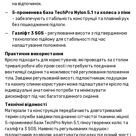
на відпочинок.
5-променева база TechPro Nylon 5.1 та колеса з піни
- забезпечують стабільність конструкції та плавний рух
без пошкодження підлоги.
Газліфт 3 SGS
- регулювання висоти з підтвердженою
технологією підйому для стабільності під час
налаштування положення.
Практичне використання
Крісло підходить для користувачів, які проводять за столом
тривалі робочі або ігрові сесії і потребують поєднання
вентиляції сидіння та можливостей регулювання положення
тіла. Завдяки регульованій висоті, підлокітникам, подушкам
та нахилу спинки користувач може підлаштувати крісло під
індивідуальні анатомічні потреби та мінімізувати
дискомфорт під час багатогодинного сидіння.
Технічні відомості
Матеріали та конструкція передбачають довготривалий
термін служби завдяки поєднанню сітчастої тканини, міцної
5-променевої бази TechPro Nylon 5.1, піноутворених коліс та
газліфта 3 SGS. Наявність регульованих подушок і
підлокітників дозволяє адаптувати посадку під різний зріст і