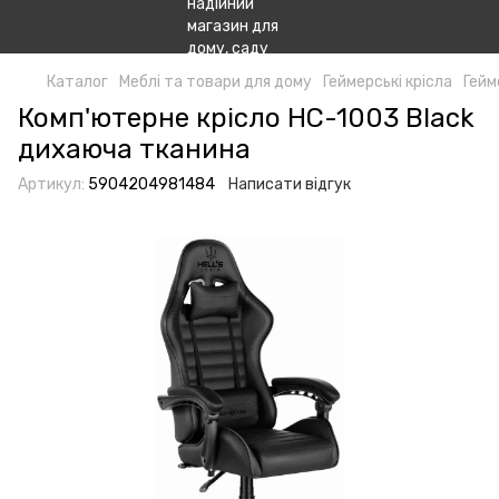
Каталог
Меблі та товари для дому
Геймерські крісла
Гейме
Комп'ютерне крісло HC-1003 Black
дихаюча тканина
Артикул:
5904204981484
Написати відгук