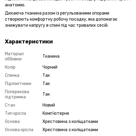
анатомію.
Дихаюча тканина разом із регульованими опорами
створюють комфортну робочу посадку, яка допомагає
знижувати напругу в спині під час тривалих сесій.
Характеристики
Матеріал
Тканина
оббивки
Колір
Чорний
Спинка
Так
Підлокітники
Так
Поперекова
Так
підтримка
Стан
Новий
Тип крісла
Комп'ютерне
Основа
Хрестовина з коліщатками
Основа крісла
Хрестовина з коліщатками