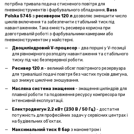
потрібна тривала подача стисненого повітря для
пневмоінструментів і фарбувального обладнання,
Bass
Polska 5745
з
ресивером 120 л
дозволяє зменшити число
циклів включення та забезпечити стабільний тиск під
навантаженням. Така ємність ресивера корисна при
довготривалій роботі з фарбувальними камерами або
пневмоінструментом у майстерні.
Двоциліндровий V-процесор
- два поршні у V-позиції
для рівномірного розподілу навантаження та стабільного
тиску під час безперервної роботи.
Ресивер 120 л
- великий обсяг повітряного резервуара
для тривалішої подачі повітря без частих пусків двигуна,
що знижує циклічне зношування.
Масляна система змащення
- змащення циліндрів для
плавної роботи та подовження ресурсу компресора при
інтенсивній експлуатації.
Електродвигун 2,2 кВт (230 В / 50 Гц)
- достатня
потужність для професійних задач у сервісних центрах і
на будівельних об’єктах.
Максимальний тиск 8 бар
з манометром і