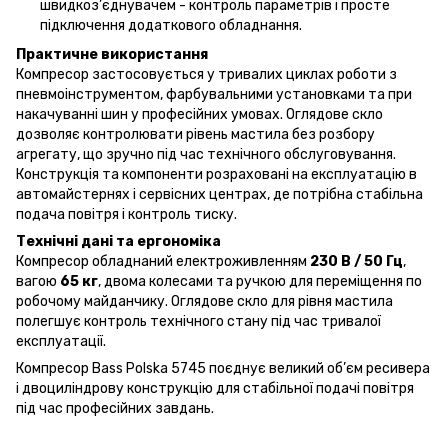
швидкоз’єднувачем - контроль параметрів і просте
підключення додаткового обладнання.
Практичне використання
Компресор застосовується у тривалих циклах роботи з
пневмоінструментом, фарбувальними установками та при
накачуванні шин у професійних умовах. Оглядове скло
дозволяє контролювати рівень мастила без розбору
агрегату, що зручно під час технічного обслуговування.
Конструкція та компоненти розраховані на експлуатацію в
автомайстернях і сервісних центрах, де потрібна стабільна
подача повітря і контроль тиску.
Технічні дані та ергономіка
Компресор обладнаний електроживленням
230 В / 50 Гц
,
вагою
65 кг
, двома колесами та ручкою для переміщення по
робочому майданчику. Оглядове скло для рівня мастила
полегшує контроль технічного стану під час тривалої
експлуатації.
Компресор Bass Polska 5745 поєднує великий об’єм ресивера
і двоциліндрову конструкцію для стабільної подачі повітря
під час професійних завдань.