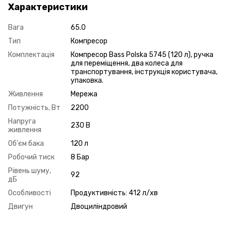
Характеристики
Вага
65.0
Тип
Компресор
Комплектація
Компресор Bass Polska 5745 (120 л), ручка
для переміщення, два колеса для
транспортування, інструкція користувача,
упаковка.
Живлення
Мережа
Потужність, Вт
2200
Напруга
230 В
живлення
Об’єм бака
120 л
Робочий тиск
8 Бар
Рівень шуму,
92
дБ
Особливості
Продуктивність: 412 л/хв
Двигун
Двоциліндровий