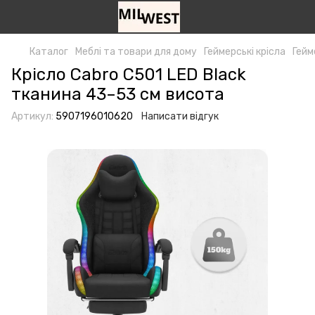
Каталог
Меблі та товари для дому
Геймерські крісла
Гейм
Крісло Cabro C501 LED Black
тканина 43–53 см висота
Артикул:
5907196010620
Написати відгук