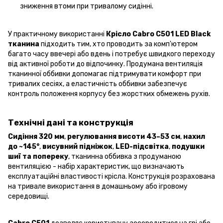
зниження втоми при тривалому сидінні.
У практичному використанні
Крісло Cabro C501 LED Black
тканина
підходить тим, хто проводить за комп'ютером
багато часу ввечері або вдень і потребує швидкого переходу
від активної роботи до відпочинку. Продумана вентиляція
тканинної оббивки допомагає підтримувати комфорт при
тривалих сесіях, а еластичність оббивки забезпечує
контроль положення корпусу без жорстких обмежень рухів.
Технічні дані та конструкція
Сидіння 320 мм
,
регулювання висоти 43–53 см
,
нахил
до ~145°
,
висувний підніжок
,
LED-підсвітка
,
подушки
шиї та попереку
, тканинна оббивка з продуманою
вентиляцією - набір характеристик, що визначають
експлуатаційні властивості крісла. Конструкція розрахована
на тривале використання в домашньому або ігровому
середовищі.