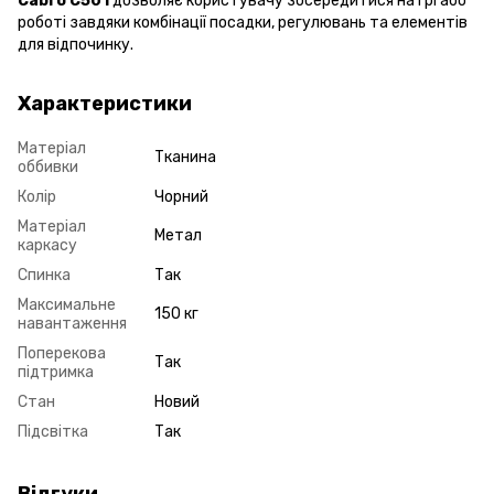
Cabro C501
дозволяє користувачу зосередитися на грі або
роботі завдяки комбінації посадки, регулювань та елементів
для відпочинку.
Характеристики
Матеріал
Тканина
оббивки
Колір
Чорний
Матеріал
Метал
каркасу
Спинка
Так
Максимальне
150 кг
навантаження
Поперекова
Так
підтримка
Стан
Новий
Підсвітка
Так
Відгуки