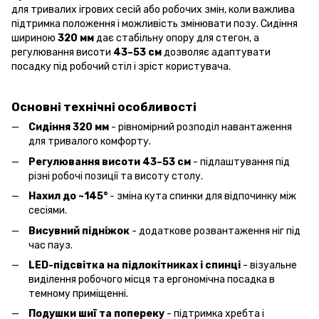
для тривалих ігрових сесій або робочих змін, коли важлива
підтримка положення і можливість змінювати позу. Сидіння
шириною
320 мм
дає стабільну опору для стегон, а
регулювання висоти
43–53 см
дозволяє адаптувати
посадку під робочий стіл і зріст користувача.
Основні технічні особливості
Сидіння 320 мм
- рівномірний розподіл навантаження
для тривалого комфорту.
Регулювання висоти 43–53 см
- підлаштування під
різні робочі позиції та висоту столу.
Нахил до ~145°
- зміна кута спинки для відпочинку між
сесіями.
Висувний підніжок
- додаткове розвантаження ніг під
час пауз.
LED-підсвітка на підлокітниках і спинці
- візуальне
виділення робочого місця та ергономічна посадка в
темному приміщенні.
Подушки шиї та попереку
- підтримка хребта і