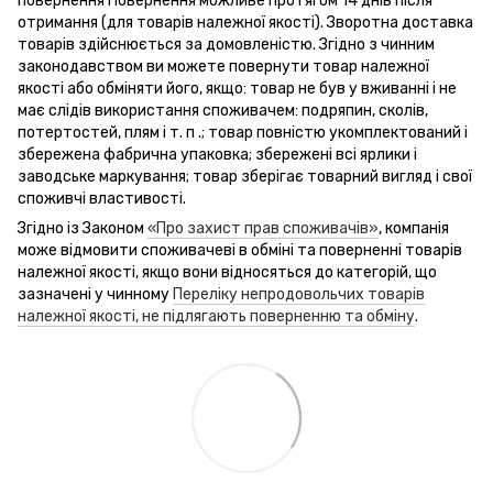
повернення Повернення можливе протягом 14 днів після
отримання (для товарів належної якості). Зворотна доставка
товарів здійснюється за домовленістю. Згідно з чинним
законодавством ви можете повернути товар належної
якості або обміняти його, якщо: товар не був у вживанні і не
має слідів використання споживачем: подряпин, сколів,
потертостей, плям і т. п .; товар повністю укомплектований і
збережена фабрична упаковка; збережені всі ярлики і
заводське маркування; товар зберігає товарний вигляд і свої
споживчі властивості.
Згідно із Законом
«Про захист прав споживачів»
, компанія
може відмовити споживачеві в обміні та поверненні товарів
належної якості, якщо вони відносяться до категорій, що
зазначені у чинному
Переліку непродовольчих товарів
належної якості, не підлягають поверненню та обміну
.