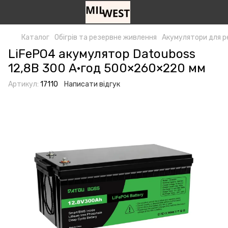
Каталог
Обігрів та резервне живлення
Акумулятори для р
LiFePO4 акумулятор Datouboss
12,8В 300 А·год 500×260×220 мм
Артикул:
17110
Написати відгук