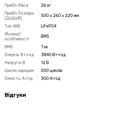
Прибл. Маса
26 кг
Прибл. Розміри
500 x 260 x 220 мм
(ДхШхВ)
Тип АКБ
LiFePO4
Функції/
BMS
особливості
BMS
Так
Енергія, Вт·год
3840 Вт·год
Напруга, В
12 В
Цикли зарядки
000 циклів
Ємність, А·год
300 А·год
Відгуки