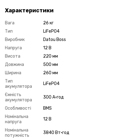
Характеристики
Вага
26 кг
Тип
LiFePO4
Виробник
Datou Boss
Напруга
12 В
Висота
220 мм
Довжина
500 мм
Ширина
260 мм
Тип
LiFePO4
акумулятора
Ємність
300 А·год
акумулятора
Особливості
BMS
Номінальна
12 В
напруга
Номінальна
3840 Вт·год
потужність