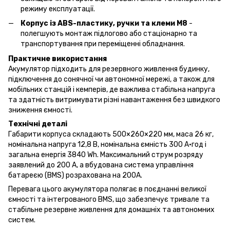
режиму експлуатації.
Корпус із ABS-пластику, ручки та клеми M8
-
полегшують монтаж підлогово або стаціонарно та
транспортування при переміщенні обладнання.
Практичне використання
Акумулятор підходить для резервного живлення будинку,
підключення до сонячної чи автономної мережі, а також для
мобільних станцій і кемперів, де важлива стабільна напруга
та здатність витримувати різні навантаження без швидкого
зниження ємності.
Технічні деталі
Габарити корпуса складають 500×260×220 мм, маса 26 кг,
номінальна напруга 12,8 В, номінальна ємність 300 А·год і
загальна енергія 3840 Wh. Максимальний струм розряду
заявлений до 200 А, а вбудована система управління
батареєю (BMS) розрахована на 200A.
Перевага цього акумулятора полягає в поєднанні великої
ємності та інтегрованого BMS, що забезпечує тривале та
стабільне резервне живлення для домашніх та автономних
систем.