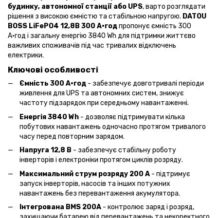
будинку, автономної станції або UPS
, варто розглядати
рішення з високою ємністю та стабільною напругою.
DATOU
BOSS LiFePO4 12,8В 300 А·год
пропонує ємність 300
А·год і загальну енергію 3840 Wh для підтримки життєво
важливих споживачів під час тривалих відключень
електрики.
Ключові особливості
Ємність 300 А·год
- забезпечує довготривалі періоди
живлення для UPS та автономних систем, знижує
частоту підзарядок при середньому навантаженні.
Енергія 3840 Wh
- дозволяє підтримувати кілька
побутових навантажень одночасно протягом тривалого
часу перед повторним зарядом.
Напруга 12,8 В
- забезпечує стабільну роботу
інверторів і електроніки протягом циклів розряду.
Максимальний струм розряду 200 А
- підтримує
запуск інверторів, насосів та інших потужних
навантажень без перевантаження акумулятора.
Інтегрована BMS 200A
- контролює заряд і розряд,
захищаючи батарею від перевантажень та некоректного