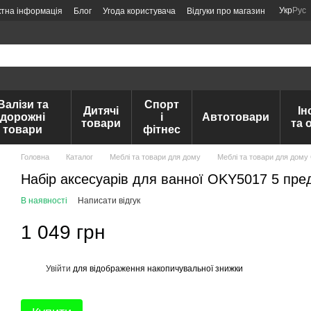
Укр
Рус
ктна інформація
Блог
Угода користувача
Відгуки про магазин
Валізи та
Спорт
Дитячі
Ін
дорожні
і
Автотовари
товари
та 
товари
фітнес
Головна
Каталог
Меблі та товари для дому
Меблі та товари для дому
Набір аксесуарів для ванної OKY5017 5 пре
В наявності
Написати відгук
1 049 грн
Увійти
для відображення накопичувальної знижки
%