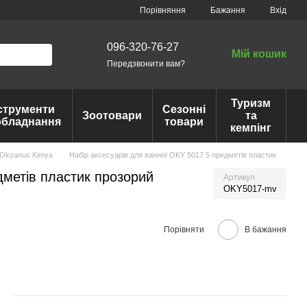
Порівняння
Бажання
Вхід
096-320-76-27
Мій кошик
Передзвонити вам?
Туризм
струменти
Сезонні
Зоотовари
та
обладнання
товари
кемпінг
 Okyanus Kimya
Набір аксесуарів для ванної OKY 5017 5 предметів пластик
дметів пластик прозорий
Артикул
OKY5017-mv
Порівняти
В бажання