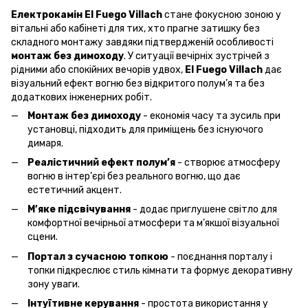
Електрокамін El Fuego Villach
стане фокусною зоною у
вітальні або кабінеті для тих, хто прагне затишку без
складного монтажу завдяки підтвердженій особливості
монтаж без димоходу
. У ситуації вечірніх зустрічей з
рідними або спокійних вечорів удвох,
El Fuego Villach
дає
візуальний ефект вогню без відкритого полум’я та без
додаткових інженерних робіт.
Монтаж без димоходу
- економія часу та зусиль при
установці, підходить для приміщень без існуючого
димаря.
Реалістичний ефект полум’я
- створює атмосферу
вогню в інтер’єрі без реального вогню, що дає
естетичний акцент.
М’яке підсвічування
- додає приглушене світло для
комфортної вечірньої атмосфери та м’якшої візуальної
сцени.
Портал з сучасною топкою
- поєднання порталу і
топки підкреслює стиль кімнати та формує декоративну
зону уваги.
Інтуїтивне керування
- простота використання у