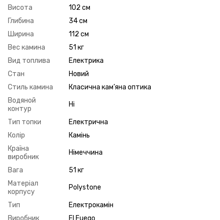
Висота
102 см
Глибина
34 см
Ширина
112 см
Вес камина
51 кг
Вид топлива
Електрика
Стан
Новий
Стиль камина
Класична кам’яна оптика
Водяной
Ні
контур
Тип топки
Електрична
Колір
Камінь
Країна
Німеччина
виробник
Вага
51 кг
Матеріал
Polystone
корпусу
Тип
Електрокамін
Виробник
El Fuego