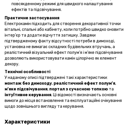
повсякденному режимі для швидкого налаштування
ефектів та підсвічування.
Практичне застосування
Електрокамін підходить для створення декоративної точки
вітальні, спальні або кабінету, коли потрібно швидко оновити
інтер’єр та додати відчуття затишку. Завдяки
підтвердженому факту відсутності потреби в димоході,
установка не вимагає складних будівельних втручань, а
реалістичний візуальний ефект полум’я і м’яке підсвічування
дозволяють використовувати камін цілорічно як елемент
декору.
Технічні особливості
У наданому описі підтверджені такі характеристики:
монтаж без димоходу
,
реалістичний ефект полум’я
,
м’яке підсвічування
,
портал з сучасною топкою
та
інтуїтивне керування
. Ці відомості визначають основні
вимоги до місця встановлення та експлуатаційні очікування
щодо зовнішнього вигляду та керування.
Характеристики