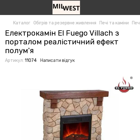
Каталог
Обігрів та резервне живлення
Печі та каміни
Печ
Електрокамін El Fuego Villach з
порталом реалістичний ефект
полум'я
Артикул:
11074
Написати відгук