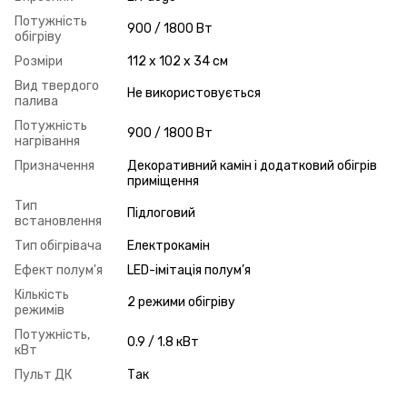
Потужність
900 / 1800 Вт
обігріву
Розміри
112 x 102 x 34 см
Вид твердого
Не використовується
палива
Потужність
900 / 1800 Вт
нагрівання
Призначення
Декоративний камін і додатковий обігрів
приміщення
Тип
Підлоговий
встановлення
Тип обігрівача
Електрокамін
Ефект полум'я
LED-імітація полум’я
Кількість
2 режими обігріву
режимів
Потужність,
0.9 / 1.8 кВт
кВт
Пульт ДК
Так