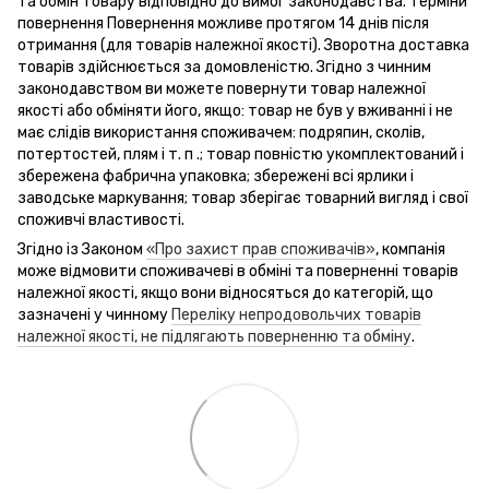
та обмін товару відповідно до вимог законодавства. Терміни
повернення Повернення можливе протягом 14 днів після
отримання (для товарів належної якості). Зворотна доставка
товарів здійснюється за домовленістю. Згідно з чинним
законодавством ви можете повернути товар належної
якості або обміняти його, якщо: товар не був у вживанні і не
має слідів використання споживачем: подряпин, сколів,
потертостей, плям і т. п .; товар повністю укомплектований і
збережена фабрична упаковка; збережені всі ярлики і
заводське маркування; товар зберігає товарний вигляд і свої
споживчі властивості.
Згідно із Законом
«Про захист прав споживачів»
, компанія
може відмовити споживачеві в обміні та поверненні товарів
належної якості, якщо вони відносяться до категорій, що
зазначені у чинному
Переліку непродовольчих товарів
належної якості, не підлягають поверненню та обміну
.