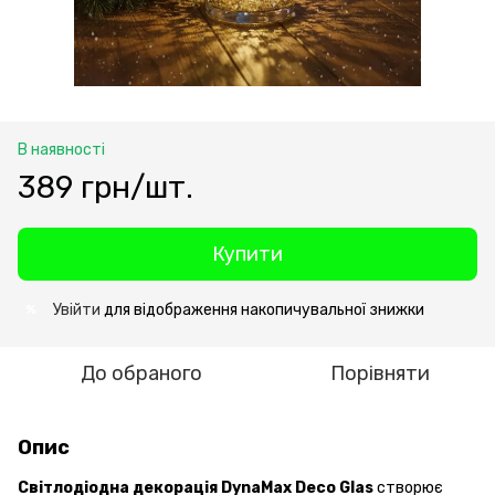
В наявності
389 грн/шт.
Купити
Увійти
для відображення накопичувальної знижки
%
До обраного
Порівняти
Опис
Світлодіодна декорація DynaMax Deco Glas
створює