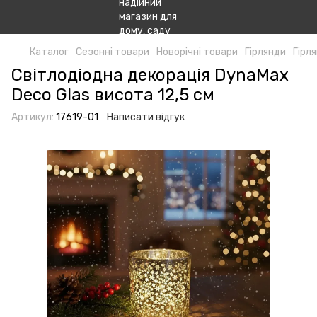
Каталог
Сезонні товари
Новорічні товари
Гірлянди
Гірл
Світлодіодна декорація DynaMax
Deco Glas висота 12,5 см
Артикул:
17619-01
Написати відгук