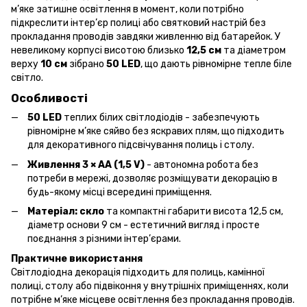
м’яке затишне освітлення в момент, коли потрібно
підкреслити інтер’єр полиці або святковий настрій без
прокладання проводів завдяки живленню від батарейок. У
невеликому корпусі висотою близько
12,5 см
та діаметром
верху
10 см
зібрано
50 LED
, що дають рівномірне тепле біле
світло.
Особливості
50 LED
теплих білих світлодіодів - забезпечують
рівномірне м’яке сяйво без яскравих плям, що підходить
для декоративного підсвічування полиць і столу.
Живлення 3 × AA (1,5 V)
- автономна робота без
потреби в мережі, дозволяє розміщувати декорацію в
будь-якому місці всередині приміщення.
Матеріал: скло
та компактні габарити висота 12,5 см,
діаметр основи 9 см - естетичний вигляд і просте
поєднання з різними інтер’єрами.
Практичне використання
Світлодіодна декорація підходить для полиць, камінної
полиці, столу або підвіконня у внутрішніх приміщеннях, коли
потрібне м’яке місцеве освітлення без прокладання проводів.