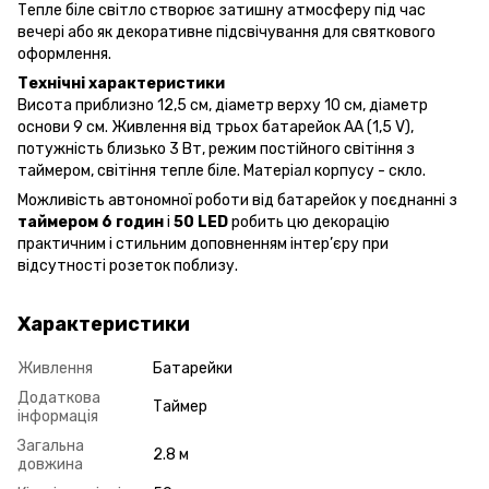
Тепле біле світло створює затишну атмосферу під час
вечері або як декоративне підсвічування для святкового
оформлення.
Технічні характеристики
Висота приблизно 12,5 см, діаметр верху 10 см, діаметр
основи 9 см. Живлення від трьох батарейок AA (1,5 V),
потужність близько 3 Вт, режим постійного світіння з
таймером, світіння тепле біле. Матеріал корпусу - скло.
Можливість автономної роботи від батарейок у поєднанні з
таймером 6 годин
і
50 LED
робить цю декорацію
практичним і стильним доповненням інтер’єру при
відсутності розеток поблизу.
Характеристики
Живлення
Батарейки
Додаткова
Таймер
інформація
Загальна
2.8 м
довжина