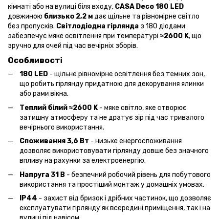
кімнаті або на вулиці біля входу,
CASA Deco 180 LED
довжиною
близько 2,2 м
дає щільне та рівномірне світло
без пропусків.
Світлодіодна гірлянда
з 180 діодами
забезпечує мяке освітлення при температурі
≈2600 K
, що
зручно для очей під час вечірніх зборів.
Особливості
180 LED
- щільне рівномірне освітлення без темних зон,
що робить гірлянду придатною для декорування ялинки
або рами вікна.
Теплий білий ≈2600 K
- мяке світло, яке створює
затишну атмосферу та не дратує зір під час тривалого
вечірнього використання.
Споживання 3,6 Вт
- низьке енергоспоживання
дозволяє використовувати гірлянду довше без значного
впливу на рахунки за електроенергію.
Напруга 31 В
- безпечний робочий рівень для побутового
використання та простіший монтаж у домашніх умовах.
IP44
- захист від бризок і дрібних частинок, що дозволяє
експлуатувати гірлянду як всередині приміщення, так і на
вулиці під навісом.