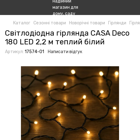
Каталог
Сезонні товари
Новорічні товари
Гірлянди
Гірл
Світлодіодна гірлянда CASA Deco
180 LED 2,2 м теплий білий
Артикул:
17574-01
Написати відгук