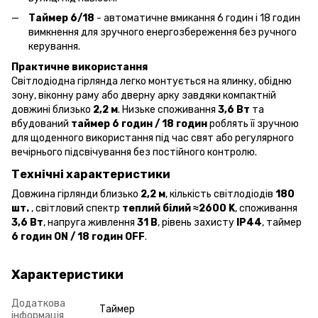
Таймер 6/18
- автоматичне вмикання 6 годин і 18 годин
вимкнення для зручного енергозбереження без ручного
керування.
Практичне використання
Світлодіодна гірлянда легко монтується на ялинку, обідню
зону, віконну раму або дверну арку завдяки компактній
довжині близько
2,2 м
. Низьке споживання
3,6 Вт
та
вбудований
таймер 6 годин / 18 годин
роблять її зручною
для щоденного використання під час свят або регулярного
вечірнього підсвічування без постійного контролю.
Технічні характеристики
Довжина гірлянди близько
2,2 м
, кількість світлодіодів
180
шт.
, світловий спектр
теплий білий ≈2600 K
, споживання
3,6 Вт
, напруга живлення
31 В
, рівень захисту
IP44
, таймер
6 годин ON / 18 годин OFF
.
Характеристики
Додаткова
Таймер
інформація