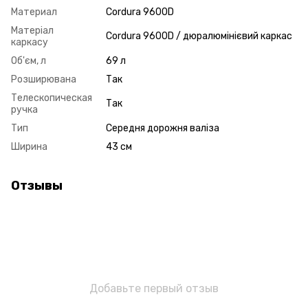
Материал
Cordura 9600D
Матеріал
Cordura 9600D / дюралюмінієвий каркас
каркасу
Об'єм, л
69 л
Розширювана
Так
Телескопическая
Так
ручка
Тип
Середня дорожня валіза
Ширина
43 см
Отзывы
Добавьте первый отзыв