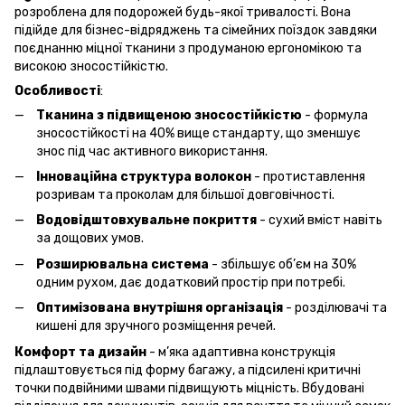
розроблена для подорожей будь-якої тривалості. Вона
підійде для бізнес-відряджень та сімейних поїздок завдяки
поєднанню міцної тканини з продуманою ергономікою та
високою зносостійкістю.
Особливості
:
Тканина з підвищеною зносостійкістю
- формула
зносостійкості на 40% вище стандарту, що зменшує
знос під час активного використання.
Інноваційна структура волокон
- протиставлення
розривам та проколам для більшої довговічності.
Водовідштовхувальне покриття
- сухий вміст навіть
за дощових умов.
Розширювальна система
- збільшує об’єм на 30%
одним рухом, дає додатковий простір при потребі.
Оптимізована внутрішня організація
- розділювачі та
кишені для зручного розміщення речей.
Комфорт та дизайн
- м’яка адаптивна конструкція
підлаштовується під форму багажу, а підсилені критичні
точки подвійними швами підвищують міцність. Вбудовані