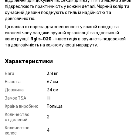
відділення для документів, секція для взуття та міцний замок
підкреслюють практичність у кожній деталі. Чорний колір та
сучасний дизайн поєднують стиль із надійністю та
довговічністю.
Ця валіза створена для впевненості у кожній поїздці та
економії часу завдяки зручній організації та адаптивній
конструкції.
Rgl s-020
- інвестиція в зручність подорожей
та довговічність на кожному кроці маршруту.
Характеристики
Вага
3.8 кг
Высота
67 см
Довжина
34 см
Замок TSA
Ні
Країна виробник
Польща
Количество
2
отделений
Количество
4
колес