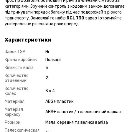
простір дозволяє розподіляти речі за членами сім’ї або за
категоріями. Зручний контроль з кодовим замком допомагає
підтримувати порядок багажу під час подорожей з різного
транспорту. Замовляйте набір
RGL 730
зараз і отримуйте
універсальне рішення на роки вперед.
Характеристики
Замок TSA
Ні
Країна виробник
Польща
Кількість валіз
3
Количество
2
отделений
Количество
3 x 4
колес
Материал
ABS+ пластик
Матеріал
ABS+ пластик / телескопічний каркас
каркасу
Розміри
Мала, середня та велика валіза
Телескопическая