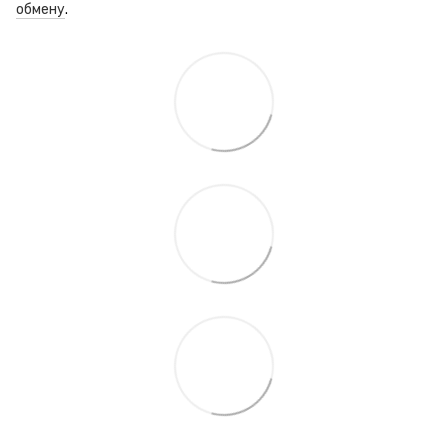
обмену
.