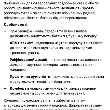
призначений для універсальних подорожей сім’єю або по
роботі. Три валізи різної місткості дозволяють зручно
розподілити речі за призначенням або членами родини,
зберігаючи цілісність багажу під час переміщення.
Особливості
:
Три розміри
- мала, середня та велика валіза
дозволяють адаптувати багаж під будь-яку поїздку.
ABS+ захист
- підвищена міцність корпусу та стійкість
до вологи, що зменшує ризик пошкоджень під час
транспортування.
Уніфікований дизайн
- однакові механізми, колеса та
замки для зручності використання на всіх етапах
мандрівки.
Практична сумісність
- можливість складування одна
в одну, економія місця при зберіганні.
Комфорт використання
- надійні замки з кодовим
механізмом та зручні ручки для перенесення.
Комплект підкреслює стиль та забезпечує чітку
класифікацію речей у кожній подорожі. Широкий внутрішній