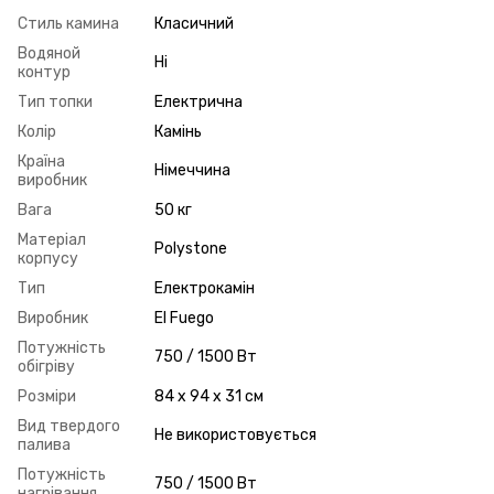
Стиль камина
Класичний
Водяной
Ні
контур
Тип топки
Електрична
Колір
Камінь
Країна
Німеччина
виробник
Вага
50 кг
Матеріал
Polystone
корпусу
Тип
Електрокамін
Виробник
El Fuego
Потужність
750 / 1500 Вт
обігріву
Розміри
84 x 94 x 31 см
Вид твердого
Не використовується
палива
Потужність
750 / 1500 Вт
нагрівання