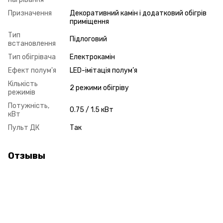
Призначення
Декоративний камін і додатковий обігрів
приміщення
Тип
Підлоговий
встановлення
Тип обігрівача
Електрокамін
Ефект полум'я
LED-імітація полум’я
Кількість
2 режими обігріву
режимів
Потужність,
0.75 / 1.5 кВт
кВт
Пульт ДК
Так
Отзывы