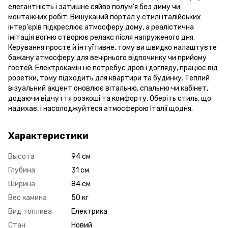
елегантність і затишне сяйво полум’я без диму чи
монтажних робіт. Вишуканий портал у стилі італійських
інтер’єрів підкреслює атмосферу дому, а реалістична
імітація вогню створює релакс після напруженого дня.
Керування просте й інтуїтивне, тому ви швидко налаштуєте
бажану атмосферу для вечірнього відпочинку чи прийому
гостей. Електрокамін не потребує дров і догляду, працює від
розетки, тому підходить для квартири та будинку. Теплий
візуальний акцент оновлює вітальню, спальню чи кабінет,
додаючи відчуття розкоші та комфорту. Оберіть стиль, що
надихає, і насолоджуйтеся атмосферою Італії щодня.
Характеристики
Высота
94 см
Глубина
31 см
Ширина
84 см
Вес камина
50 кг
Вид топлива
Електрика
Стан
Новий